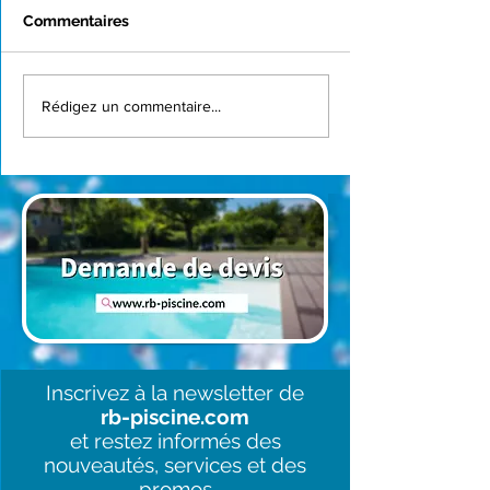
Commentaires
Rénovation piscine à
Rénovation à Mo
Rédigez un commentaire...
Saint-Sulpice-la-Pointe
Une piscine
| Liner Pierre de Bali &
transformée av
pompe Inverpro
liner BWT
Inscrivez à la newsletter de
rb-piscine.com
et restez informés des
nouveautés, services et des
promos