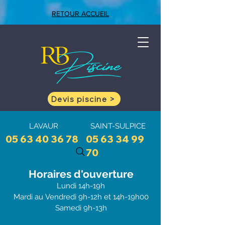
RETOUR ACCUEIL
Devis piscine >
LAVAUR
SAINT-SULPICE
05 63 40 36 78
05 63 34 99
70
Horaires d'ouve
rtu
re
Lundi 1
4h-19h
Mardi au
Vendredi 9h-12h et 1
4h-19h00
Samedi 9h-13h