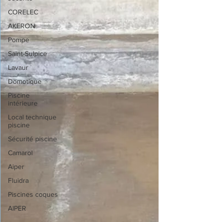
CORELEC
AKERON
Pompe
Saint-Sulpice
Lavaur
Domotique
Piscine
intérieure
Local technique
piscine
Sécurité piscine
Camarol
Aiper
Fluidra
Piscines coques
AIPER