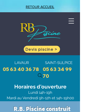
RETOUR ACCUEIL
Devis piscine >
LAVAUR
SAINT-SULPICE
05 63 40 36 78
05 63 34 99
70
Horaires d'ouve
rtu
re
Lundi 1
4h-19h
Mardi au
Vendredi 9h-12h et 1
4h-19h00
Samedi 9h-13h
R.B. Piscine construit