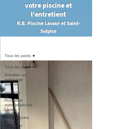
votre piscine et
l'entretient
R.B. Piscine Lavaur et Saint-
Sulpice
Blog
Tous les posts
Tous les posts
Entretien et
nettoyage
piscine
nouveau
Promotion
materiel piscine
Lavaur
Robot piscine
Pose liner