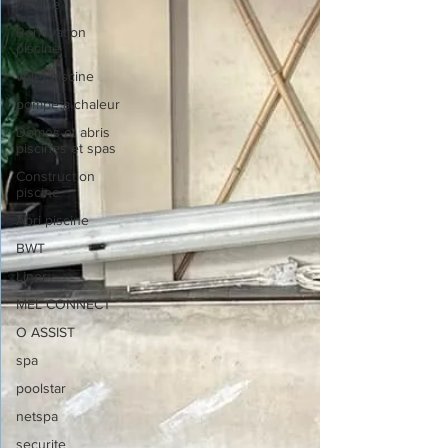
piscine
Renovation
piscine
volet piscine
pompe a chaleur
Domes et abris
piscines et spas
Construction
piscine
Abri piscine
BWT
Liner
MEL CONNECT
O ASSIST
spa
poolstar
netspa
securite