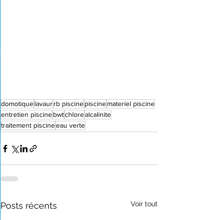
domotique
lavaur
rb piscine
piscine
materiel piscine
entretien piscine
bwt
chlore
alcalinite
traitement piscine
eau verte
Voir tout
Posts récents