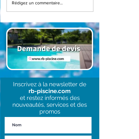
Installation d’une
Rénovation pis
Rédigez un commentaire...
piscine coque Mirande
Saint-Sulpice-
avec volet immergé à
| Liner Pierre d
Belcastel
pompe Inverpr
Inscrivez à la newsletter de
rb-piscine.com
et restez informés des
nouveautés, services et des
promos