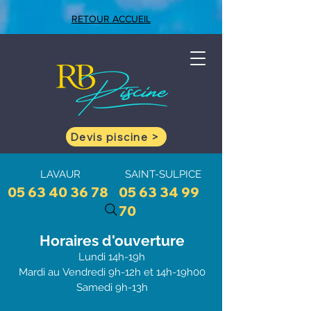
RETOUR ACCUEIL
Devis piscine >
LAVAUR
SAINT-SULPICE
05 63 40 36 78
05 63 34 99
70
Horaires d'ouve
rtu
re
Lundi 1
4h-19h
Mardi au
Vendredi 9h-12h et 1
4h-19h00
Samedi 9h-13h