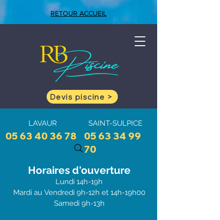
RETOUR ACCUEIL
Devis piscine >
LAVAUR
SAINT-SULPICE
05 63 40 36 78
05 63 34 99
70
Horaires d'ouve
rtu
re
Lundi 1
4h-19h
Mardi au
Vendredi 9h-12h et 1
4h-19h00
Samedi 9h-13h