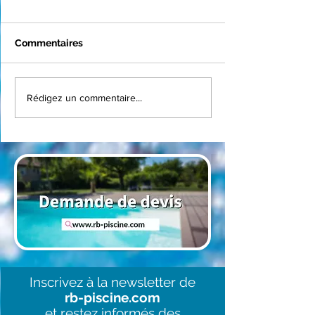
Commentaires
Installation d’une
Rénovation pis
Rédigez un commentaire...
piscine coque Mirande
Saint-Sulpice-
avec volet immergé à
| Liner Pierre d
Belcastel
pompe Inverpr
Inscrivez à la newsletter de
rb-piscine.com
et restez informés des