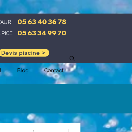
05 63 40 36 78
VAUR
05 63 34 99 70
LPICE
Devis piscine >
l
Blog
Contact