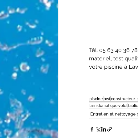
Tél. 05 63 40 36 7
matériel, test qual
votre piscine à Lav
piscine
bwt
constructeur 
tarn
domotique
volet
tabli
Entretien et nettoyage 