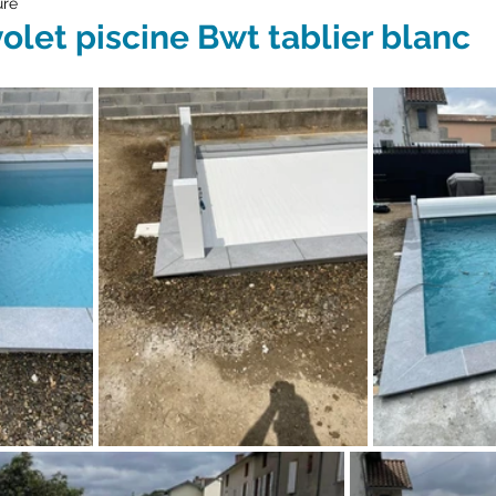
ure
olet piscine Bwt tablier blanc