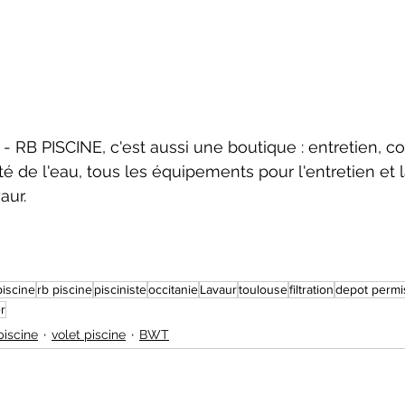
8 - RB PISCINE, c'est aussi une boutique : entretien,
ité de l'eau, tous les équipements pour l'entretien et 
aur. 
piscine
rb piscine
pisciniste
occitanie
Lavaur
toulouse
filtration
depot permis
er
piscine
volet piscine
BWT