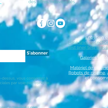
des offres, nouveautés ...
Entretien e
Pose liner,
détection
test liner, t
est pressi
S'abonner
Galeries phot
Matériel de piscin
Robots de piscine
,
et consomm
ci-dessus, vous consentez à
iales par voie électronique.
réation
zan-digital.com