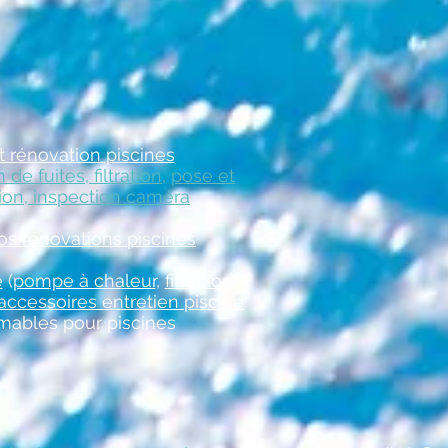
t rénovation piscines
 de fuites, f
iltration
,
pose et
on, i
nspection caméra
os rénovations piscines
e
(
pompe à chaleur
,
filtration
)
accessoires entretien piscine
ables pour piscines