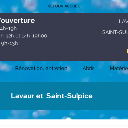
RETOUR ACCUEIL
'ouve
rtu
re
LA
4h-19h
SAINT-SU
h-12h et 1
4h-19h00
 9h-13h
Rénovation, entretien
Abris
Matérie
Lavaur et Saint-Sulpice