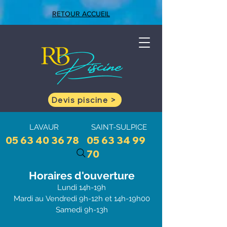
RETOUR ACCUEIL
Devis piscine >
LAVAUR
SAINT-SULPICE
05 63 40 36 78
05 63 34 99
70
Horaires d'ouve
rtu
re
Lundi 1
4h-19h
Mardi au
Vendredi 9h-12h et 1
4h-19h00
Samedi 9h-13h