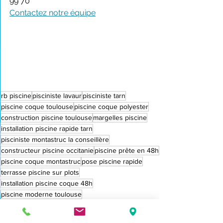
99 70
Contactez notre équipe
rb piscine
pisciniste lavaur
pisciniste tarn
piscine coque toulouse
piscine coque polyester
construction piscine toulouse
margelles piscine
installation piscine rapide tarn
pisciniste montastruc la conseillère
constructeur piscine occitanie
piscine prête en 48h
piscine coque montastruc
pose piscine rapide
terrasse piscine sur plots
installation piscine coque 48h
piscine moderne toulouse
filtre mono cartouche piscine
piscine coque haute garonne
piscine clé en main