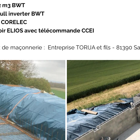
32 m3 BWT
ull inverter BWT
H CORELEC
oir ELIOS avec télécommande CCEI
x de maçonnerie :  Entreprise TORIJA et fils - 81390 