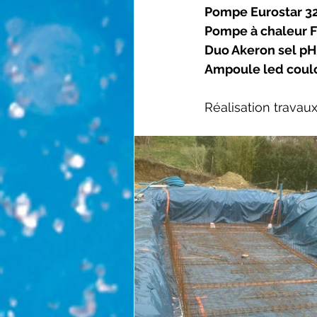
Pompe Eurostar 
Pompe à chaleur F
Duo Akeron sel p
Ampoule led coul
Réalisation travau