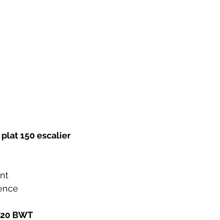
 plat 150 escalier
nt
cence
 920 BWT