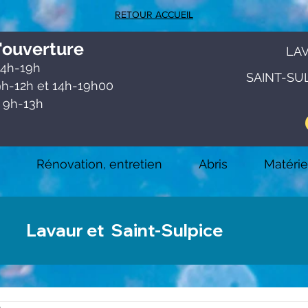
RETOUR ACCUEIL
'ouve
rtu
re
LA
4h-19h
SAINT-SU
h-12h et 1
4h-19h00
 9h-13h
Rénovation, entretien
Abris
Matérie
Lavaur et Saint-Sulpice