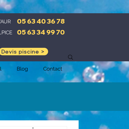
05 63 40 36 78
VAUR
05 63 34 99 70
LPICE
Devis piscine >
l
Blog
Contact