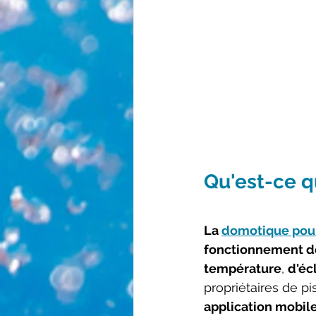
Qu'est-ce q
La 
domotique pour
fonctionnement de
température
, 
d'éc
propriétaires de p
application mobile