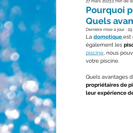
27 mars 2023
2 min de l
Pourquoi p
Quels ava
Dernière mise à jour :
29
La 
domotique 
est
également les 
pis
piscine
, nous pouv
votre piscine. 
Quels avantages de
propriétaires de p
leur expérience d