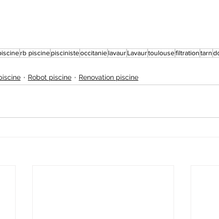
piscine
rb piscine
pisciniste
occitanie
lavaur
Lavaur
toulouse
filtration
tarn
d
piscine
Robot piscine
Renovation piscine