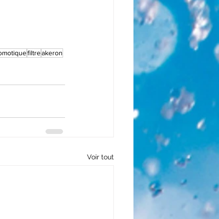
omotique
filtre
akeron
Voir tout