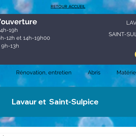
RETOUR ACCUEIL
'ouve
rtu
re
LA
4h-19h
SAINT-SU
h-12h et 1
4h-19h00
 9h-13h
Rénovation, entretien
Abris
Matérie
Lavaur et Saint-Sulpice