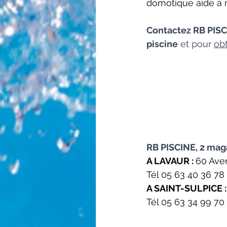
domotique aide à m
Contactez RB PISC
piscine
 et pour 
obt
RB PISCINE, 2 maga
A LAVAUR : 
60 Ave
Tél 05 63 40 36 78
A SAINT-SULPICE :
Tél 05 63 34 99 70