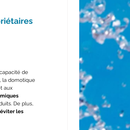
iétaires 
capacité de 
s, la domotique 
t aux 
imiques 
uits. De plus, 
éviter les 