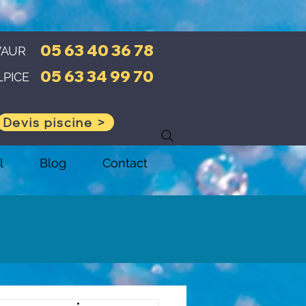
05 63 40 36 78
VAUR
05 63 34 99 70
LPICE
Devis piscine >
l
Blog
Contact