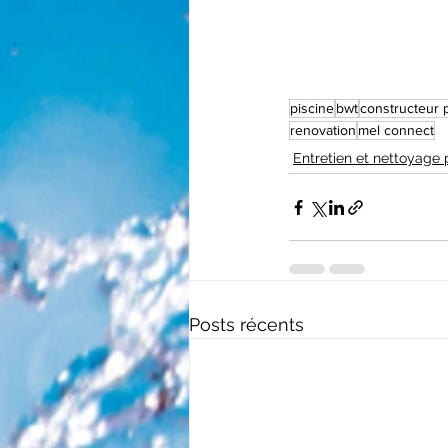
piscine
bwt
constructeur 
renovation
mel connect
Entretien et nettoyage 
Posts récents