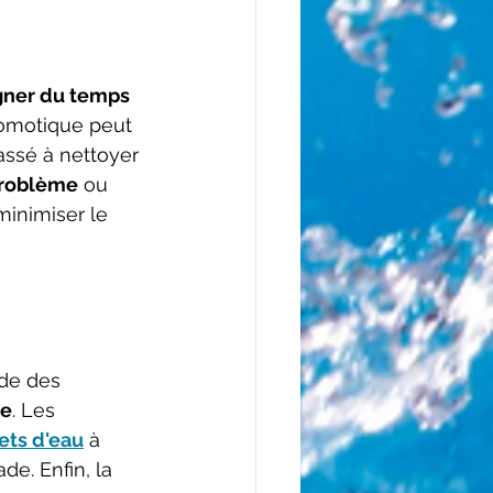
ner du temps 
domotique peut 
assé à nettoyer 
problème
 ou 
minimiser le 
de des 
ne
. Les 
jets d'eau
 à 
e. Enfin, la 