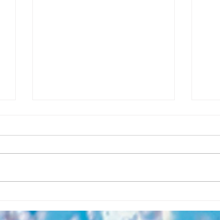
Pourquoi utiliser une
La 
pompe à chaleur pour sa
vot
piscine?