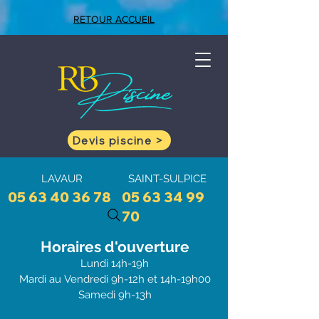
RETOUR ACCUEIL
Devis piscine >
LAVAUR
SAINT-SULPICE
05 63 40 36 78
05 63 34 99
70
Horaires d'ouve
rtu
re
Lundi 1
4h-19h
Mardi au
Vendredi 9h-12h et 1
4h-19h00
Samedi 9h-13h