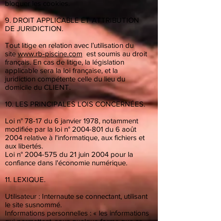
bloquer les cookies.
9. DROIT APPLICABLE ET ATTRIBUTION
DE JURIDICTION.
Tout litige en relation avec l’utilisation du
site
www.rb-piscine.com
est soumis au droit
français. En cas de litige, la législation
applicable sera la loi française, et la
juridiction compétente celle du lieu du
domicile du CLIENT.
10. LES PRINCIPALES LOIS CONCERNÉES.
Loi n° 78-17 du 6 janvier 1978, notamment
modifiée par la loi n°
2004-801
du 6 août
2004 relative à l'informatique, aux fichiers et
aux libertés.
Loi n°
2004-575
du 21 juin 2004 pour la
confiance dans l'économie numérique.
11. LEXIQUE.
Utilisateur : Internaute se connectant, utilisant
le site susnommé.
Informations personnelles : « les informations