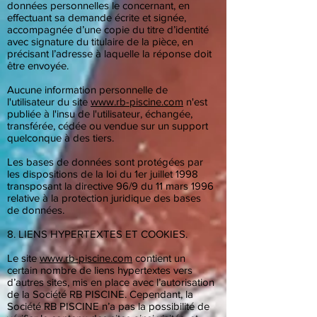
données personnelles le concernant, en
effectuant sa demande écrite et signée,
accompagnée d’une copie du titre d’identité
avec signature du titulaire de la pièce, en
précisant l’adresse à laquelle la réponse doit
être envoyée.
Aucune information personnelle de
l'utilisateur du site
www.rb-piscine.com
n'est
publiée à l'insu de l'utilisateur, échangée,
transférée, cédée ou vendue sur un support
quelconque à des tiers.
Les bases de données sont protégées par
les dispositions de la loi du 1er juillet 1998
transposant la directive 96/9 du 11 mars 1996
relative à la protection juridique des bases
de données.
8. LIENS HYPERTEXTES ET COOKIES.
Le site
www.rb-piscine.com
contient un
certain nombre de liens hypertextes vers
d’autres sites, mis en place avec l’autorisation
de la Société RB PISCINE. Cependant, la
Société RB PISCINE n’a pas la possibilité de