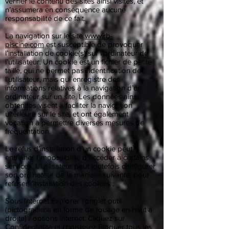
vérifier le contenu des sites ainsi visités, et
n’assumera en conséquence aucune
responsabilité de ce fait.
La navigation sur le site
www.rb-
piscine.com
est susceptible de provoquer
l’installation de cookie(s) sur l’ordinateur de
l’utilisateur. Un cookie est un fichier de petite
taille, qui ne permet pas l’identification de
l’utilisateur, mais qui enregistre des
informations relatives à la navigation d’un
ordinateur sur un site. Les données ainsi
obtenues visent à faciliter la navigation
ultérieure sur le site, et ont également
vocation à permettre diverses mesures de
fréquentation.
Le refus d’installation d’un cookie peut
entraîner l’impossibilité d’accéder à certains
services. L’utilisateur peut toutefois configurer
son ordinateur de la manière suivante, pour
refuser l’installation des cookies :
Sous Internet Explorer : onglet outil
(pictogramme en forme de rouage en haut a
droite) / options internet. Cliquez sur
Confidentialité et choisissez Bloquer tous les