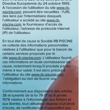
Directive Européenne du 24 octobre 1995.
A l'occasion de l'utilisation du site
www.rb-
piscine.com
, peuvent être recueillies : l'URL
des liens par l'intermédiaire desquels
l'utilisateur a accédé au site
www.rb-
piscine.com
, le fournisseur d'accès de
l'utilisateur, l'adresse de protocole Internet
(IP) de l'utilisateur.
En tout état de cause la Société RB PISCINE
ne collecte des informations personnelles
relatives à l'utilisateur que pour le besoin de
certains services proposés par le
site
www.rb-piscine.com
. L'utilisateur fournit
ces informations en toute connaissance de
cause, notamment lorsqu'il procède par lui-
même à leur saisie. Il est alors précisé à
l'utilisateur du site
www.rb-piscine.com
.
l’obligation ou non de fournir ces
informations.
Conformément aux dispositions des articles
38 et suivants de la loi 78-17 du 6 janvier
1978 relative à l’informatique, aux fichiers et
aux libertés, tout utilisateur dispose d’un droit
d’accès, de rectification et d’opposition aux