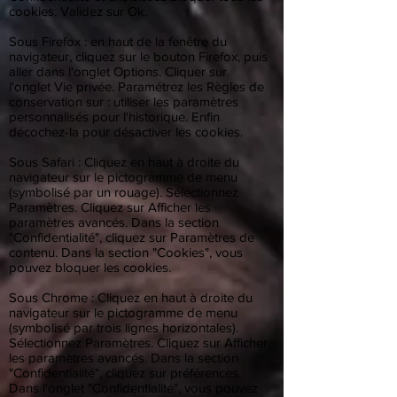
cookies. Validez sur Ok.
Sous Firefox : en haut de la fenêtre du
navigateur, cliquez sur le bouton Firefox, puis
aller dans l'onglet Options. Cliquer sur
l'onglet Vie privée. Paramétrez les Règles de
conservation sur : utiliser les paramètres
personnalisés pour l'historique. Enfin
décochez-la pour désactiver les cookies.
Sous Safari : Cliquez en haut à droite du
navigateur sur le pictogramme de menu
(symbolisé par un rouage). Sélectionnez
Paramètres. Cliquez sur Afficher les
paramètres avancés. Dans la section
"Confidentialité", cliquez sur Paramètres de
contenu. Dans la section "Cookies", vous
pouvez bloquer les cookies.
Sous Chrome : Cliquez en haut à droite du
navigateur sur le pictogramme de menu
(symbolisé par trois lignes horizontales).
Sélectionnez Paramètres. Cliquez sur Afficher
les paramètres avancés. Dans la section
"Confidentialité", cliquez sur préférences.
Dans l'onglet "Confidentialité", vous pouvez