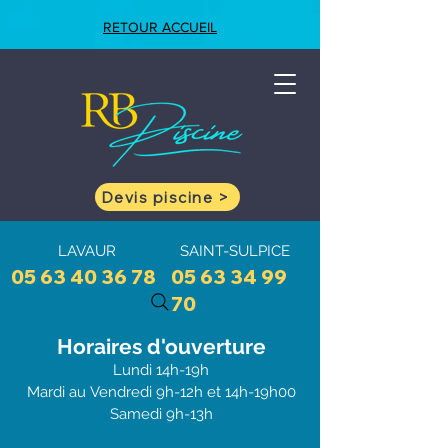
RETOUR ACCUEIL
Devis piscine >
LAVAUR
SAINT-SULPICE
05 63 40 36 78
05 63 34 99
70
Horaires d'ouve
rtu
re
Lundi 1
4h-19h
Mardi au
Vendredi 9h-12h et 1
4h-19h00
Samedi 9h-13h